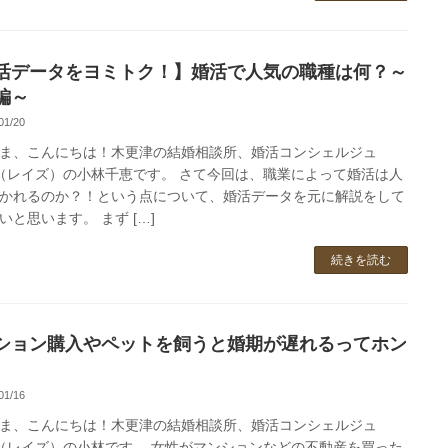
活データをヨミトク！】婚活で人気の職種は何？～
編～
01/20
ま、こんにちは！木更津の結婚相談所、婚活コンシェルジュ
se（レイズ）の小林千恵です。 さて今回は、職業によって婚活は人
かれるのか？！という点について、婚活データを元に解説をして
いと思います。 まず […]
続きを読む
ション購入やペットを飼うと婚期が遅れるってホン
01/16
ま、こんにちは！木更津の結婚相談所、婚活コンシェルジュ
se（レイズ）の小林です。 女性がマンションなどの不動産を買った