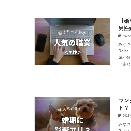
【婚
男性
2025/
みなさ
Rai
気が分
いきた
マン
ト？
2025/
みなさ
Rai