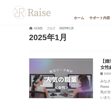
コ
ナ
ン
ビ
テ
ゲ
ン
ー
ホーム
サポート内容
ツ
シ
へ
ョ
HOME
ブログ
2025年1月
ス
ン
2025年1月
キ
に
ッ
移
プ
動
【婚
女性
2025/
みなさ
Rai
気が分
いきた