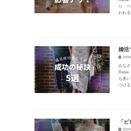
り、ペ
われる
婚活
2025/
みなさ
Rai
も多い
つける
「ビ
2025/