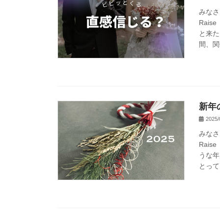
みなさ
Rai
と来た
間、関
新年
2025/
みなさ
Rai
うな年
とって