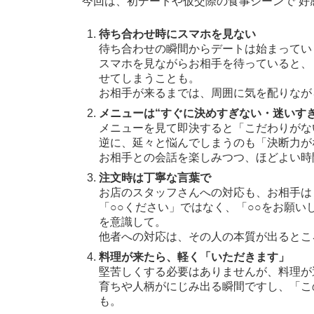
今回は、初デートや仮交際の食事シーンで“好
待ち合わせ時にスマホを見ない
待ち合わせの瞬間からデートは始まってい
スマホを見ながらお相手を待っていると、
せてしまうことも。
お相手が来るまでは、周囲に気を配りなが
メニューは“すぐに決めすぎない・迷いすぎ
メニューを見て即決すると「こだわりがな
逆に、延々と悩んでしまうのも「決断力が
お相手との会話を楽しみつつ、ほどよい時
注文時は丁寧な言葉で
お店のスタッフさんへの対応も、お相手は
「○○ください」ではなく、「○○をお願
を意識して。
他者への対応は、その人の本質が出るとこ
料理が来たら、軽く「いただきます」
堅苦しくする必要はありませんが、料理が
育ちや人柄がにじみ出る瞬間ですし、「こ
も。