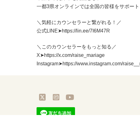
一都3県オンラインでは全国の皆様をサポート
＼気軽にカウンセラーと繋がれる！／
公式LINE➤https://lin.ee/7I6M47R
＼このカウンセラーをもっと知る／
X➤https://x.com/raise_mariage
Instagram➤https://www.instagram.com/rais
ア
ア
ア
イ
イ
イ
コ
コ
コ
ン
ン
ン
リ
リ
リ
ン
ン
ン
ク
ク
ク