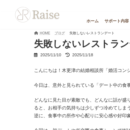
コ
ナ
ン
ビ
テ
ゲ
ン
ー
ホーム
サポート内容
ツ
シ
へ
ョ
HOME
ブログ
失敗しないレストランデート
ス
ン
失敗しないレストラン
キ
に
ッ
移
最
2025/11/10
2025/11/18
プ
動
終
更
こんにちは！木更津の結婚相談所「婚活コンシェ
新
日
時
今日は、意外と見られている「デート中の食
:
どんなに見た目が素敵でも、どんなに話が盛
ると、お相手の気持ちは少しずつ冷めてしま
逆に、食事中の所作や心配りに安心感や好印