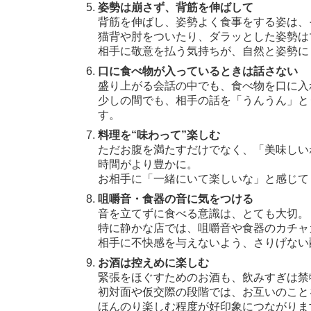
姿勢は崩さず、背筋を伸ばして
背筋を伸ばし、姿勢よく食事をする姿は、
猫背や肘をついたり、ダラッとした姿勢は
相手に敬意を払う気持ちが、自然と姿勢に
口に食べ物が入っているときは話さない
盛り上がる会話の中でも、食べ物を口に入
少しの間でも、相手の話を「うんうん」と
す。
料理を“味わって”楽しむ
ただお腹を満たすだけでなく、「美味しい
時間がより豊かに。
お相手に「一緒にいて楽しいな」と感じて
咀嚼音・食器の音に気をつける
音を立てずに食べる意識は、とても大切。
特に静かな店では、咀嚼音や食器のカチャ
相手に不快感を与えないよう、さりげない
お酒は控えめに楽しむ
緊張をほぐすためのお酒も、飲みすぎは禁
初対面や仮交際の段階では、お互いのこと
ほんのり楽しむ程度が好印象につながりま