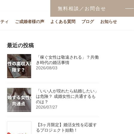
無料相談／お問合せ
ーティ
ご成婚者様の声
よくある質問
ブログ
お知らせ
最近の投稿
「稼ぐ女性は敬遠される」？共働
き時代の婚活事情
2026/08/03
「いい人が現れたら結婚したい」
は危険？ 成婚女性に共通するも
のは？
2026/07/27
【3ヶ月限定】婚活女性を応援す
るプロジェクト始動！