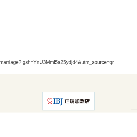
e__marriage?igsh=YnU3MmI5a25ydjd4&utm_source=qr
Copyright©Raise All Right Reserved
Powered by
WordPress
with
Lightning Theme
&
VK All in One Expansion Unit